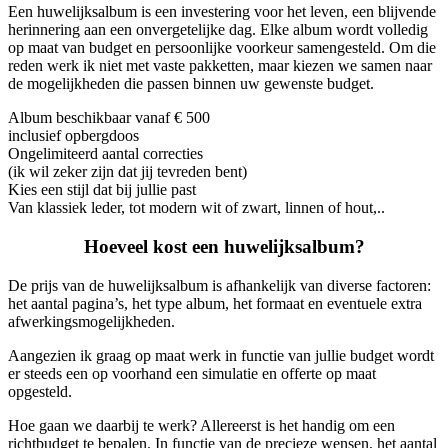
Een huwelijksalbum is een investering voor het leven, een blijvende
herinnering aan een onvergetelijke dag.
Elke album wordt volledig
op maat van budget en persoonlijke voorkeur samengesteld. Om die
reden werk ik niet met vaste pakketten, maar kiezen we samen naar
de mogelijkheden die passen binnen uw gewenste budget.
Album beschikbaar vanaf € 500
inclusief opbergdoos
Ongelimiteerd aantal correcties
(ik wil zeker zijn dat jij tevreden bent)
Kies een stijl dat bij jullie past
Van klassiek leder, tot modern wit of zwart, linnen of hout,..
Hoeveel kost een huwelijksalbum?
De prijs van de huwelijksalbum is afhankelijk van diverse factoren:
het aantal pagina’s, het type album, het formaat en eventuele extra
afwerkingsmogelijkheden.
Aangezien ik graag op maat werk in functie van jullie budget wordt
er steeds een op voorhand een simulatie en offerte op maat
opgesteld.
Hoe gaan we daarbij te werk? Allereerst is het handig om een
richtbudget te bepalen. In functie van de precieze wensen, het aantal